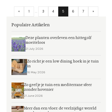
«
1
…
3
4
5
6
7
»
Populaire Artikelen
Deze planten overleven een hittegolf
moeiteloos
21 July 2026
Zo richt je een low dining hoek in je tuin
in
16 May 2026
Zo geef je je tuin een mediterrane sfeer
zonder hovenier
21 June 2026
Meer dan een vloer: de veelzijdige wereld