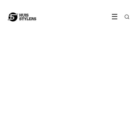
☰
VLOEREN & MEUBELS
Hoe nieuw meubilair de
sfeer van je woonkamer
volledig kan verbeteren
20 July 2022
·
3 min leestijd