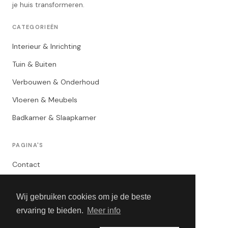
je huis transformeren.
CATEGORIEËN
Interieur & Inrichting
Tuin & Buiten
Verbouwen & Onderhoud
Vloeren & Meubels
Badkamer & Slaapkamer
PAGINA'S
Contact
Privacybeleid
Wij gebruiken cookies om je de beste
Algemene Voorwaarden
ervaring te bieden.
Meer info
Adverteren