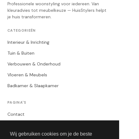
Professionele woonstyling voor iedereen. Van
kleuradvies tot meubelkeuze — HuisStylers helpt
je huis transformeren.
CATEGORIEËN
Interieur & Inrichting
Tuin & Buiten
Verbouwen & Onderhoud
Vloeren & Meubels
Badkamer & Slaapkamer
PAGINA'S
Contact
Privacybeleid
Wij gebruiken cookies om je de beste
Algemene Voorwaarden