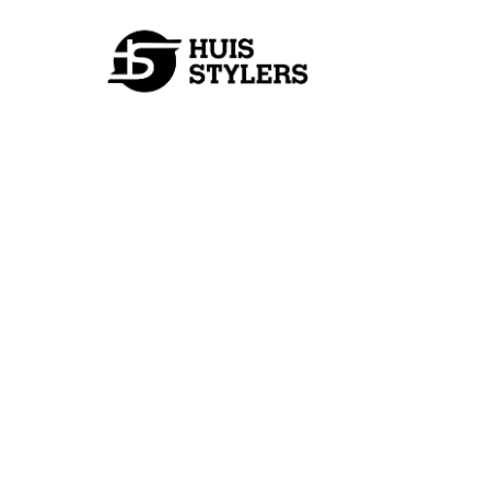
TUIN & BUITEN
Zo maak je van je
volwaardige bui