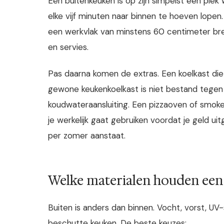
Een buitenkeuken is op zijn simpelst een plek
elke vijf minuten naar binnen te hoeven lope
een werkvlak van minstens 60 centimeter br
en servies.
Pas daarna komen de extras. Een koelkast die
gewone keukenkoelkast is niet bestand tegen
koudwateraansluiting. Een pizzaoven of smoke
je werkelijk gaat gebruiken voordat je geld u
per zomer aanstaat.
Welke materialen houden een
Buiten is anders dan binnen. Vocht, vorst, UV-
beschutte keuken. De beste keuzes: