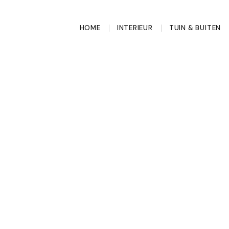
HOME
INTERIEUR
TUIN & BUITEN
 terras een
tenkeuken