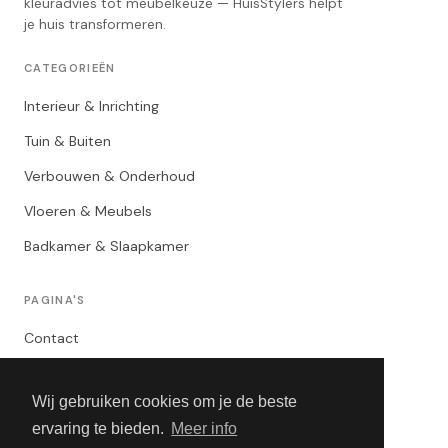
kleuradvies tot meubelkeuze — HuisStylers helpt
je huis transformeren.
CATEGORIEËN
Interieur & Inrichting
Tuin & Buiten
Verbouwen & Onderhoud
Vloeren & Meubels
Badkamer & Slaapkamer
PAGINA'S
Contact
Privacybeleid
Wij gebruiken cookies om je de beste
Algemene Voorwaarden
ervaring te bieden.
Meer info
Adverteren