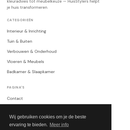
kleuradvies tot meubelkeuze — HuisStylers helpt
je huis transformeren.
CATEGORIEËN
Interieur & Inrichting
Tuin & Buiten
Verbouwen & Onderhoud
Vloeren & Meubels
Badkamer & Slaapkamer
PAGINA'S
Contact
Privacybeleid
Wij gebruiken cookies om je de beste
Algemene Voorwaarden
ervaring te bieden.
Meer info
Adverteren