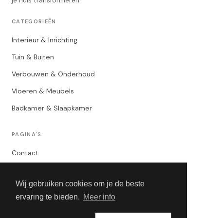
je huis transformeren.
CATEGORIEËN
Interieur & Inrichting
Tuin & Buiten
Verbouwen & Onderhoud
Vloeren & Meubels
Badkamer & Slaapkamer
PAGINA'S
Contact
Privacybeleid
Wij gebruiken cookies om je de beste
Algemene Voorwaarden
ervaring te bieden.
Meer info
Adverteren