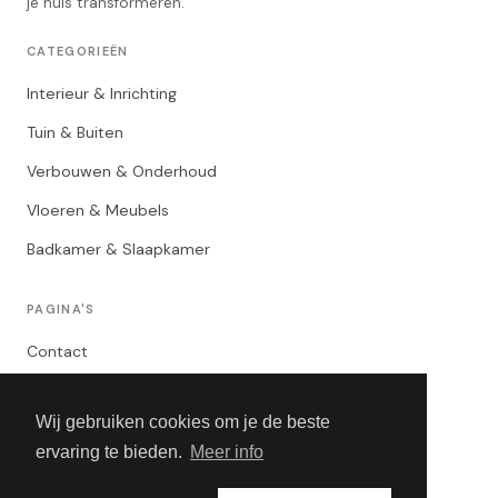
je huis transformeren.
CATEGORIEËN
Interieur & Inrichting
Tuin & Buiten
Verbouwen & Onderhoud
Vloeren & Meubels
Badkamer & Slaapkamer
PAGINA'S
Contact
Privacybeleid
Wij gebruiken cookies om je de beste
Algemene Voorwaarden
ervaring te bieden.
Meer info
Adverteren