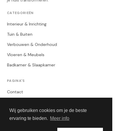
je huis transformeren.
CATEGORIEËN
Interieur & Inrichting
Tuin & Buiten
Verbouwen & Onderhoud
Vloeren & Meubels
Badkamer & Slaapkamer
PAGINA'S
Contact
Privacybeleid
Wij gebruiken cookies om je de beste
Algemene Voorwaarden
ervaring te bieden.
Meer info
Adverteren