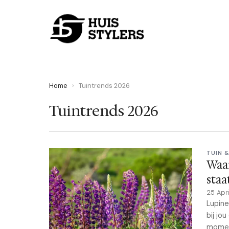
Home
›
Tuintrends 2026
Tuintrends 2026
TUIN 
Waar
staa
25 Apr
Lupine
bij jo
mome