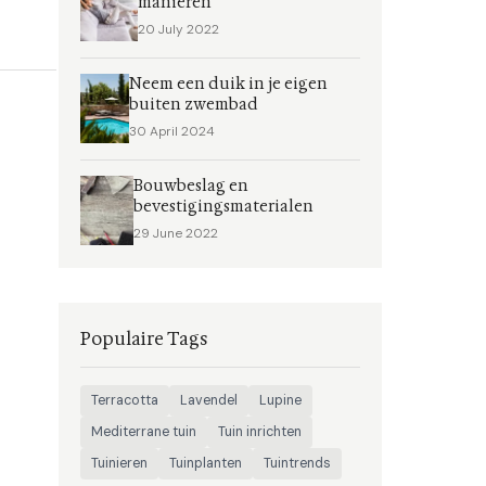
manieren
20 July 2022
Neem een duik in je eigen
buiten zwembad
30 April 2024
Bouwbeslag en
bevestigingsmaterialen
29 June 2022
Populaire Tags
Terracotta
Lavendel
Lupine
Mediterrane tuin
Tuin inrichten
Tuinieren
Tuinplanten
Tuintrends